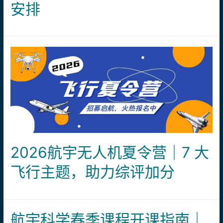
安排
机
大
赛
上
海
市
赛
2026航宇无人机夏令营｜7 大
飞行主题，助力综评加分
航宇科学春季课程开课指南｜