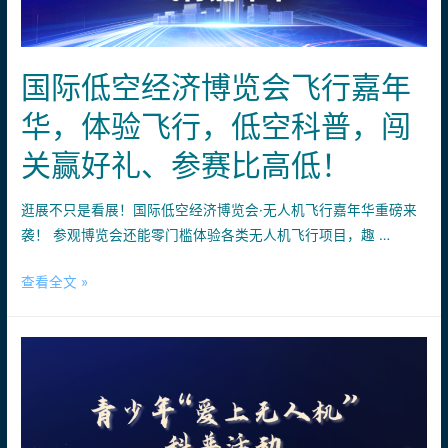
经
济
博
国际低空经济博览会飞行嘉年
览
华，体验飞行，低空科普，闯
会
飞
关赢好礼、参赛比高低！
行
嘉
逛展不只是看展！国际低空经济博览会·无人机飞行嘉年华重磅来
年
袭！ 参观博览会还能零门槛体验各类无人机飞行项目，趣 …
华
圆
国
查看全文 »
满
际
收
低
官
空
经
济
博