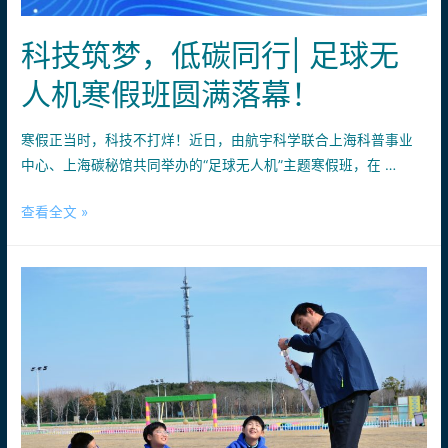
｜
不
科技筑梦，低碳同行| 足球无
负
春
人机寒假班圆满落幕！
光，
逐
寒假正当时，科技不打烊！近日，由航宇科学联合上海科普事业
梦
中心、上海碳秘馆共同举办的“足球无人机”主题寒假班，在 …
启
航！
科
查看全文 »
技
筑
梦，
低
碳
同
行|
足
球