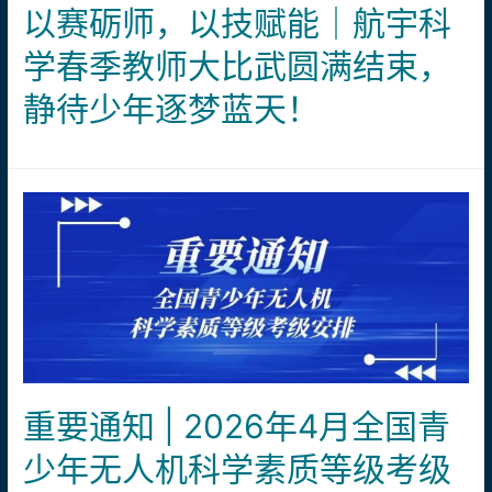
以赛砺师，以技赋能｜航宇科
天
｜
学春季教师大比武圆满结束，
航
静待少年逐梦蓝天！
宇
学
员
出
征
第
十
届
全
国
青
少
重要通知 | 2026年4月全国青
年
少年无人机科学素质等级考级
无
人