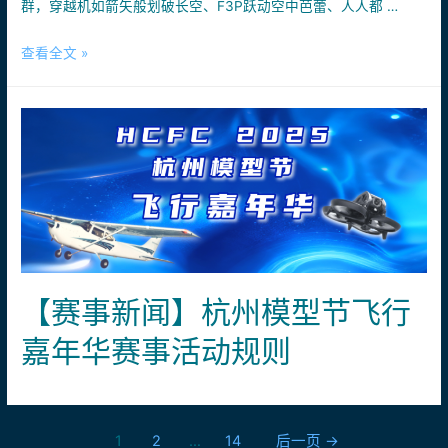
群，穿越机如箭矢般划破长空、F3P跃动空中芭蕾、人人都 …
解
玩！
锁
燃
查看全文 »
你
爆
的
三
空
天！
中
杭
新
州
技
国
能
际
模
型
节
【赛事新闻】杭州模型节飞行
飞
嘉年华赛事活动规则
行
嘉
年
华
文
1
2
…
14
后一页
→