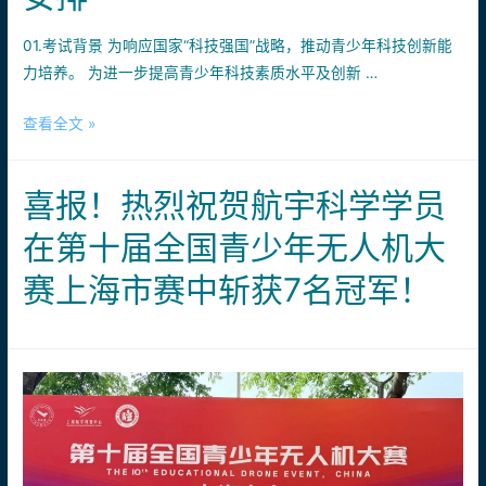
好
天|
礼、
01.考试背景 为响应国家“科技强国”战略，推动青少年科技创新能
无
参
力培养。 为进一步提高青少年科技素质水平及创新 …
人
赛
机
比
重
查看全文 »
志
高
要
愿
低！
通
科
喜报！热烈祝贺航宇科学学员
知
普
|
走
在第十届全国青少年无人机大
2026
进
赛上海市赛中斩获7名冠军！
年
校
6
园
月
全
国
青
少
年