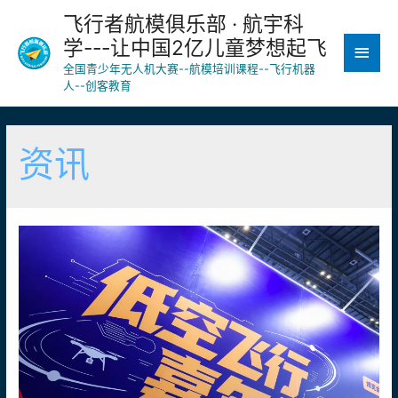
飞行者航模俱乐部 · 航宇科
学---让中国2亿儿童梦想起飞
主
全国青少年无人机大赛--航模培训课程--飞行机器
菜
人--创客教育
单
资讯