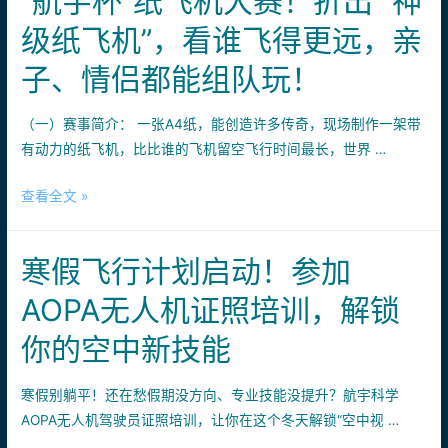
“航宇杯”纸飞机大赛！折出 “神
级纸飞机”，看谁飞得更远，亲
子、情侣都能组队玩！
（一）赛事简介： 一张A4纸，能创造许多传奇，现场制作一架带
有动力的纸飞机，比比谁的飞机留空飞行时间最长，世界 …
“航
查看全文 »
宇
杯”
寒假飞行计划启动！参加
纸
飞
AOPA无人机证照培训，解锁
机
你的空中新技能
大
赛！
寒假别躺平！还在愁假期没方向、专业技能没提升？航宇科学
折
AOPA无人机驾驶员证照培训，让你在这个冬天解锁“空中视 …
出
“神