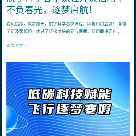
不负春光，逐梦启航！
春风启序，筑梦航天，航宇科学春季课程，即将如约启航！ 各位
学员及家长们，度过了轻松愉快的春节假期，我们即将开启 …
航
查看全文 »
宇
科
学
春
季
课
程
开
课
指
南