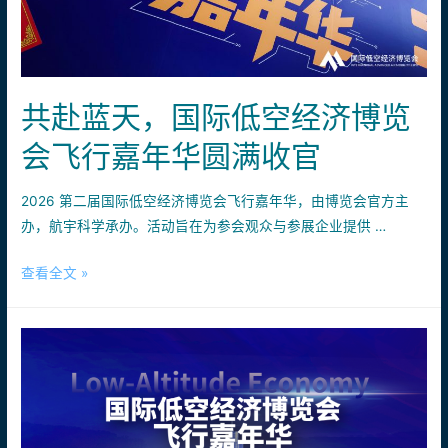
共赴蓝天，国际低空经济博览
会飞行嘉年华圆满收官
2026 第二届国际低空经济博览会飞行嘉年华，由博览会官方主
办，航宇科学承办。活动旨在为参会观众与参展企业提供 …
共
查看全文 »
赴
蓝
天，
国
际
低
空