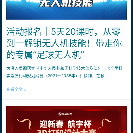
科
技
为
翼，
活动报名｜5天20课时，从零
让
你
到一解锁无人机技能！带走你
的
的专属“足球无人机”
飞
行
梦
为深入贯彻落实《中华人民共和国科学技术普及法》与《全民科
想
学素质行动规划纲要（2021—2035年）》精神，在教 …
冲
活
查看全文 »
上
动
云
报
霄
名
｜
5