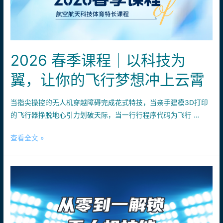
机
航
模
主
2026 春季课程｜以科技为
题
飞
翼，让你的飞行梦想冲上云霄
行
冬
当指尖操控的无人机穿越障碍完成花式特技，当亲手建模3D打印
令
的飞行器挣脱地心引力划破天际，当一行行程序代码为飞行 …
营
圆
2026
查看全文 »
满
春
结
季
营
课
程
｜
以