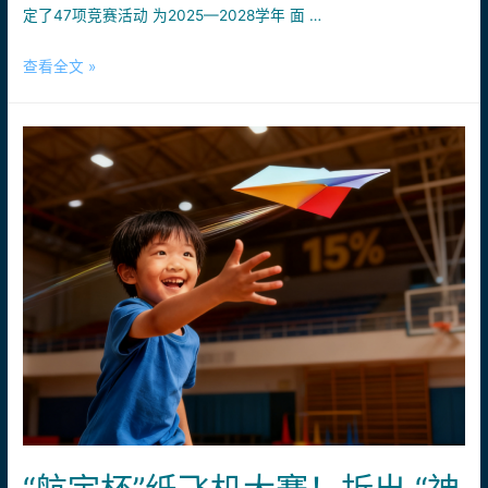
打
的
定了47项竞赛活动 为2025—2028学年 面 …
印
专
设
属
2026
查看全文 »
计
“足
年
大
球
教
赛，
无
育
用
人
部
创
机”
白
意
名
打
单
印
赛
年
事
味！
有
这
些
→