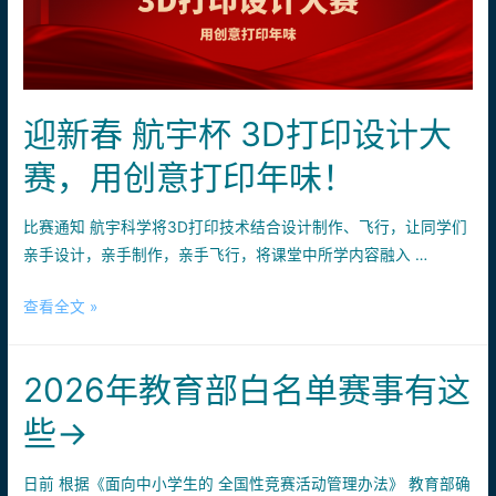
天
20
课
时，
从
迎新春 航宇杯 3D打印设计大
零
赛，用创意打印年味！
到
一
解
比赛通知 航宇科学将3D打印技术结合设计制作、飞行，让同学们
锁
亲手设计，亲手制作，亲手飞行，将课堂中所学内容融入 …
无
迎
查看全文 »
人
新
机
春
技
2026年教育部白名单赛事有这
航
能！
宇
带
些→
杯
走
3D
你
日前 根据《面向中小学生的 全国性竞赛活动管理办法》 教育部确