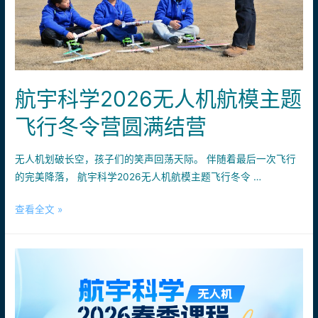
无
人
机
寒
假
航宇科学2026无人机航模主题
班
圆
飞行冬令营圆满结营
满
落
无人机划破长空，孩子们的笑声回荡天际。 伴随着最后一次飞行
幕！
的完美降落， 航宇科学2026无人机航模主题飞行冬令 …
航
查看全文 »
宇
科
学
2026
无
人