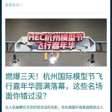
寒
查看全文 »
级
假
纸
飞
飞
行
机”，
计
看
划
谁
启
飞
动！
得
参
更
加
远，
AOPA
亲
无
燃爆三天！杭州国际模型节飞
子、
人
情
行嘉年华圆满落幕，这些名场
机
侣
证
都
面你错过没？
照
能
培
组
无人机编舞在天空织就流动的光影，仿生蝴蝶扑棱着翅膀掠过人
训，
队