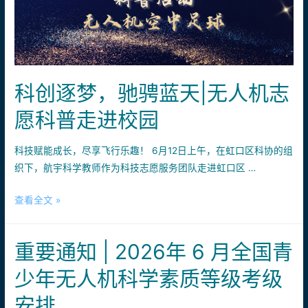
览
会
飞
行
嘉
科创逐梦，驰骋蓝天|无人机志
年
华，
愿科普走进校园
体
验
科技赋能成长，尽享飞行乐趣！ 6月12日上午，在虹口区科协的组
飞
织下，航宇科学教师作为科技志愿服务团队走进虹口区 …
行，
低
科
查看全文 »
空
创
科
逐
重要通知 | 2026年 6 月全国青
普，
梦，
闯
驰
少年无人机科学素质等级考级
关
骋
赢
安排
蓝