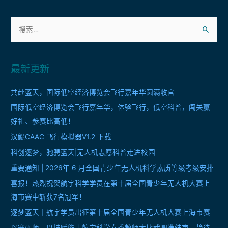
圆
章
满
搜
导
落
索
幕，
航
：
这
些
最新更新
名
场
共赴蓝天，国际低空经济博览会飞行嘉年华圆满收官
面
国际低空经济博览会飞行嘉年华，体验飞行，低空科普，闯关赢
你
好礼、参赛比高低！
错
汉鲲CAAC 飞行模拟器V1.2 下载
过
科创逐梦，驰骋蓝天|无人机志愿科普走进校园
没？
重要通知 | 2026年 6 月全国青少年无人机科学素质等级考级安排
喜报！热烈祝贺航宇科学学员在第十届全国青少年无人机大赛上
海市赛中斩获7名冠军！
逐梦蓝天｜航宇学员出征第十届全国青少年无人机大赛上海市赛
以赛砺师，以技赋能｜航宇科学春季教师大比武圆满结束，静待