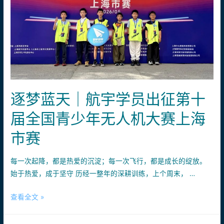
无
人
机
科
学
素
质
逐梦蓝天｜航宇学员出征第十
等
级
届全国青少年无人机大赛上海
考
级
市赛
安
排
每一次起降，都是热爱的沉淀；每一次飞行，都是成长的绽放。
始于热爱，成于坚守 历经一整年的深耕训练，上个周末， …
逐
查看全文 »
梦
蓝