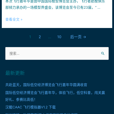
本次飞行嘉年华是由中国国际模型博览会主办，飞行者航模俱乐
部倾力承办的一场模型界盛会，该博览会至今已有23届，“ …
HCFC
查看全文 »
2025
杭
文
1
2
…
10
后一页
→
州
章
模
搜
型
导
索
节
航
飞
：
行
最新更新
嘉
年
共赴蓝天，国际低空经济博览会飞行嘉年华圆满收官
华
国际低空经济博览会飞行嘉年华，体验飞行，低空科普，闯关赢
参
好礼、参赛比高低！
赛
汉鲲CAAC 飞行模拟器V1.2 下载
逛