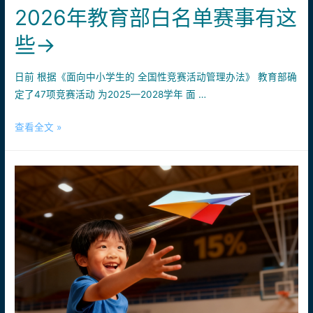
技
2026年教育部白名单赛事有这
航
能！
宇
带
些→
杯
走
3D
你
日前 根据《面向中小学生的 全国性竞赛活动管理办法》 教育部确
打
的
定了47项竞赛活动 为2025—2028学年 面 …
印
专
设
属
2026
查看全文 »
计
“足
年
大
球
教
赛，
无
育
用
人
部
创
机”
白
意
名
打
单
印
赛
年
事
味！
有