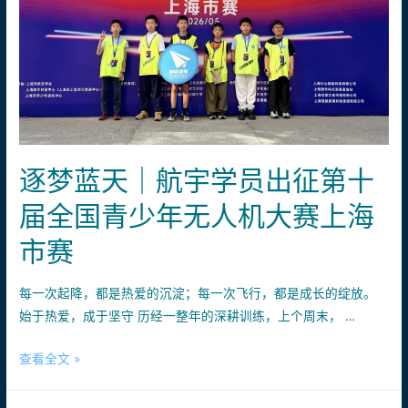
无
人
机
科
学
素
质
逐梦蓝天｜航宇学员出征第十
等
级
届全国青少年无人机大赛上海
考
级
市赛
安
排
每一次起降，都是热爱的沉淀；每一次飞行，都是成长的绽放。
始于热爱，成于坚守 历经一整年的深耕训练，上个周末， …
逐
查看全文 »
梦
蓝