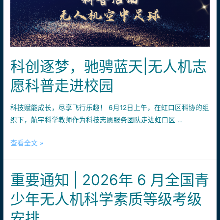
览
会
飞
行
嘉
科创逐梦，驰骋蓝天|无人机志
年
华，
愿科普走进校园
体
验
科技赋能成长，尽享飞行乐趣！ 6月12日上午，在虹口区科协的组
飞
织下，航宇科学教师作为科技志愿服务团队走进虹口区 …
行，
低
科
查看全文 »
空
创
科
逐
重要通知 | 2026年 6 月全国青
普，
梦，
闯
驰
少年无人机科学素质等级考级
关
骋
赢
安排
蓝