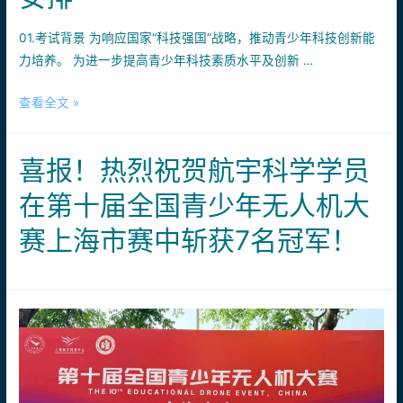
好
天|
礼、
01.考试背景 为响应国家“科技强国”战略，推动青少年科技创新能
无
参
力培养。 为进一步提高青少年科技素质水平及创新 …
人
赛
机
比
重
查看全文 »
志
高
要
愿
低！
通
科
喜报！热烈祝贺航宇科学学员
知
普
|
走
在第十届全国青少年无人机大
2026
进
赛上海市赛中斩获7名冠军！
年
校
6
园
月
全
国
青
少
年