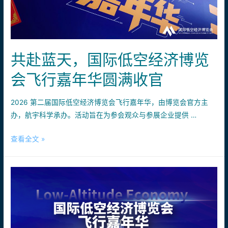
共赴蓝天，国际低空经济博览
会飞行嘉年华圆满收官
2026 第二届国际低空经济博览会飞行嘉年华，由博览会官方主
办，航宇科学承办。活动旨在为参会观众与参展企业提供 …
共
查看全文 »
赴
蓝
天，
国
际
低
空