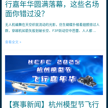
行嘉年华圆满落幕，这些名场
机
侣
证
都
面你错过没？
照
能
培
组
无人机编舞在天空织就流动的光影，仿生蝴蝶扑棱着翅膀掠过人
训，
队
群，穿越机如箭矢般划破长空、F3P跃动空中芭蕾、人人都 …
解
玩！
锁
燃
查看全文 »
你
爆
的
三
空
天！
中
杭
新
州
技
国
能
际
模
型
节
【赛事新闻】杭州模型节飞行
飞