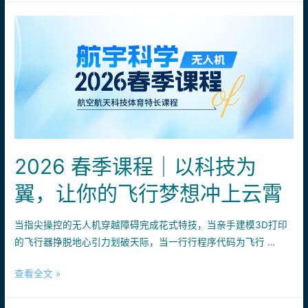
科
学
2026
无
人
机
航
模
主
2026 春季课程｜以科技为
题
飞
翼，让你的飞行梦想冲上云霄
行
冬
当指尖操控的无人机穿越障碍完成花式特技，当亲手建模3D打印
令
的飞行器挣脱地心引力划破天际，当一行行程序代码为飞行 …
营
圆
2026
查看全文 »
满
春
结
季