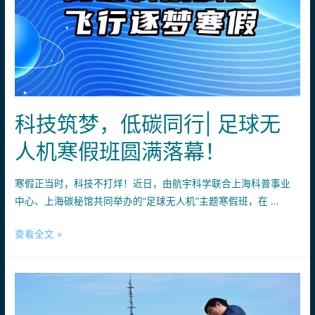
开
课
指
南
｜
不
科技筑梦，低碳同行| 足球无
负
春
人机寒假班圆满落幕！
光，
逐
寒假正当时，科技不打烊！近日，由航宇科学联合上海科普事业
梦
中心、上海碳秘馆共同举办的“足球无人机”主题寒假班，在 …
启
航！
科
查看全文 »
技
筑
梦，
低