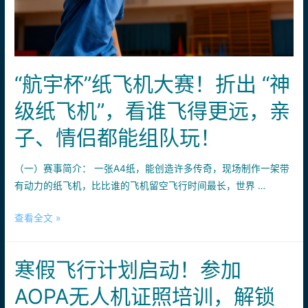
这
些
→
“航宇杯”纸飞机大赛！折出 “神
级纸飞机”，看谁飞得更远，亲
子、情侣都能组队玩！
（一）赛事简介： 一张A4纸，能创造许多传奇，现场制作一架带
有动力的纸飞机，比比谁的飞机留空飞行时间最长，世界 …
“航
查看全文 »
宇
杯”
寒假飞行计划启动！参加
纸
飞
AOPA无人机证照培训，解锁
机