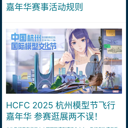
嘉年华赛事活动规则
行
嘉
年
华
圆
满
落
幕，
这
些
名
场
面
你
HCFC 2025 杭州模型节飞行
错
嘉年华 参赛逛展两不误！
过
没？