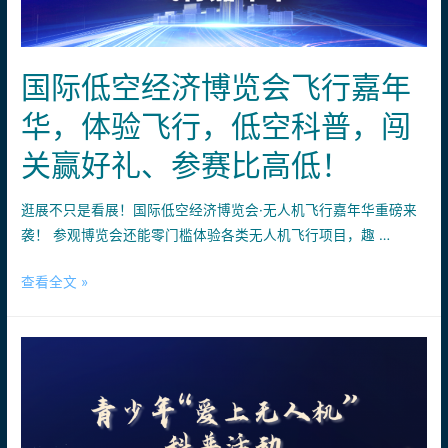
经
济
博
国际低空经济博览会飞行嘉年
览
华，体验飞行，低空科普，闯
会
飞
关赢好礼、参赛比高低！
行
嘉
逛展不只是看展！国际低空经济博览会·无人机飞行嘉年华重磅来
年
袭！ 参观博览会还能零门槛体验各类无人机飞行项目，趣 …
华
圆
国
查看全文 »
满
际
收
低
官
空
经
济
博