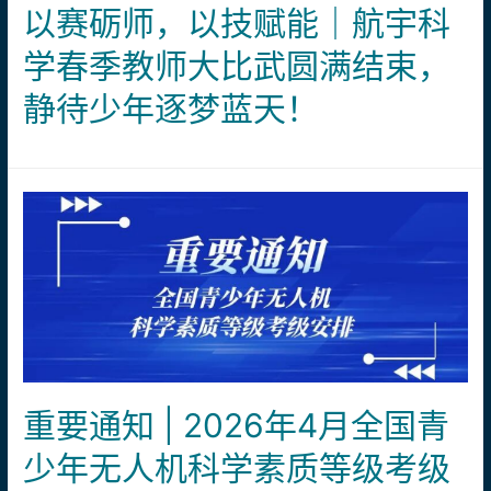
以赛砺师，以技赋能｜航宇科
天
｜
学春季教师大比武圆满结束，
航
静待少年逐梦蓝天！
宇
学
员
出
征
第
十
届
全
国
青
少
重要通知 | 2026年4月全国青
年
少年无人机科学素质等级考级
无
人