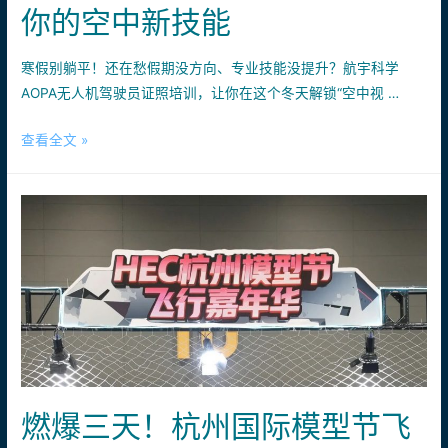
你的空中新技能
大
赛！
寒假别躺平！还在愁假期没方向、专业技能没提升？航宇科学
折
AOPA无人机驾驶员证照培训，让你在这个冬天解锁“空中视 …
出
“神
寒
查看全文 »
级
假
纸
飞
飞
行
机”，
计
看
划
谁
启
飞
动！
得
参
更
加
远，
AOPA
亲
无
燃爆三天！杭州国际模型节飞
子、
人
情