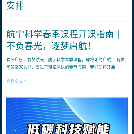
安排
机
大
赛
上
航宇科学春季课程开课指南｜
海
不负春光，逐梦启航！
市
赛
春风启序，筑梦航天，航宇科学春季课程，即将如约启航！ 各位
学员及家长们，度过了轻松愉快的春节假期，我们即将开启 …
航
查看全文 »
宇
科
学
春
季
课
程