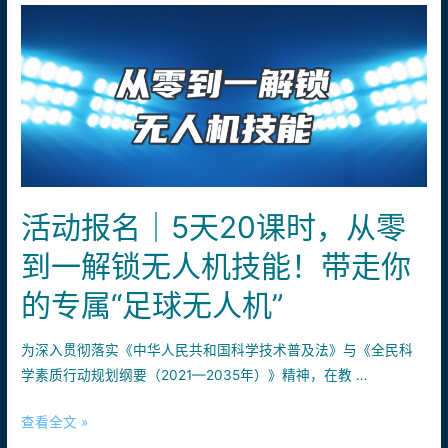
营
课
程
｜
以
科
技
为
翼，
活动报名｜5天20课时，从零
让
你
到一解锁无人机技能！带走你
的
的专属“足球无人机”
飞
行
梦
为深入贯彻落实《中华人民共和国科学技术普及法》与《全民科
想
学素质行动规划纲要（2021—2035年）》精神，在教 …
冲
活
查看全文 »
上
动