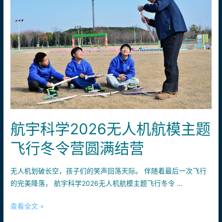
碳
同
行|
足
球
无
人
机
寒
假
航宇科学2026无人机航模主题
班
圆
飞行冬令营圆满结营
满
落
无人机划破长空，孩子们的笑声回荡天际。 伴随着最后一次飞行
幕！
的完美降落， 航宇科学2026无人机航模主题飞行冬令 …
航
查看全文 »
宇