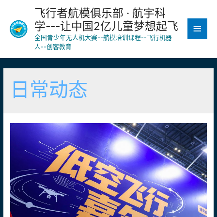
飞行者航模俱乐部 · 航宇科
学---让中国2亿儿童梦想起飞
主
全国青少年无人机大赛--航模培训课程--飞行机器
菜
人--创客教育
单
日常动态