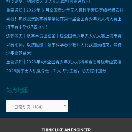
展
科创逐梦，驰骋蓝天|无人机志愿科普走进校园
两
重要通知 | 2026年 6 月全国青少年无人机科学素质等级考级安排
不
喜报！热烈祝贺航宇科学学员在第十届全国青少年无人机大赛上
误！
海市赛中斩获7名冠军！
逐梦蓝天｜航宇学员出征第十届全国青少年无人机大赛上海市赛
以赛砺师，以技赋能｜航宇科学春季教师大比武圆满结束，静待
少年逐梦蓝天！
重要通知 | 2026年4月全国青少年无人机科学素质等级考级安排
2026航宇无人机夏令营｜7 大飞行主题，助力综评加分
站点地图
站
点
地
图
THINK LIKE AN ENGINEER