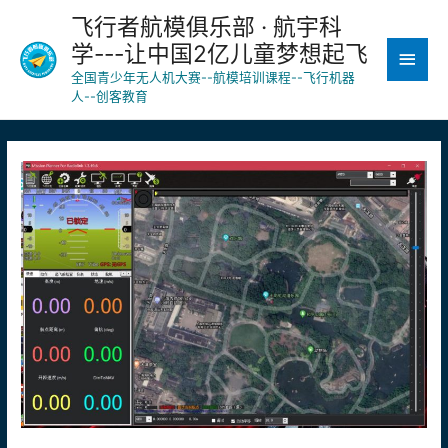
飞行者航模俱乐部 · 航宇科
学---让中国2亿儿童梦想起飞
主
全国青少年无人机大赛--航模培训课程--飞行机器
菜
人--创客教育
单