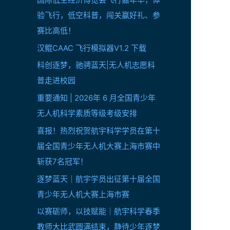
验飞行，低空科普，闯关赢好礼、参
赛比高低！
汉鲲CAAC 飞行模拟器V1.2 下载
科创逐梦，驰骋蓝天|无人机志愿科
普走进校园
重要通知 | 2026年 6 月全国青少年
无人机科学素质等级考级安排
喜报！热烈祝贺航宇科学学员在第十
届全国青少年无人机大赛上海市赛中
斩获7名冠军！
逐梦蓝天｜航宇学员出征第十届全国
青少年无人机大赛上海市赛
以赛砺师，以技赋能｜航宇科学春季
教师大比武圆满结束，静待少年逐梦