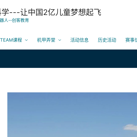
科学---让中国2亿儿童梦想起飞
器人--创客教育
TEAM课程
机甲弄堂
活动信息
历史活动
赛事