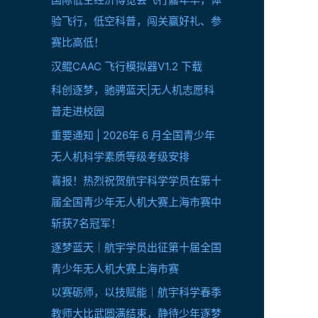
验飞行，低空科普，闯关赢好礼、参
赛比高低！
汉鲲CAAC 飞行模拟器V1.2 下载
科创逐梦，驰骋蓝天|无人机志愿科
普走进校园
重要通知 | 2026年 6 月全国青少年
无人机科学素质等级考级安排
喜报！热烈祝贺航宇科学学员在第十
届全国青少年无人机大赛上海市赛中
斩获7名冠军！
逐梦蓝天｜航宇学员出征第十届全国
青少年无人机大赛上海市赛
以赛砺师，以技赋能｜航宇科学春季
教师大比武圆满结束，静待少年逐梦