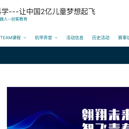
科学---让中国2亿儿童梦想起飞
器人--创客教育
TEAM课程
机甲弄堂
活动信息
历史活动
赛事